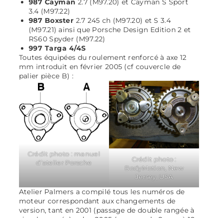
987 Cayman
2.7 (M97.20) et Cayman S Sport
3.4 (M97.22)
987 Boxster
2.7 245 ch (M97.20) et S 3.4
(M97.21) ainsi que Porsche Design Edition 2 et
RS60 Spyder (M97.22)
997 Targa 4/4S
Toutes équipées du roulement renforcé à axe 12
mm introduit en février 2005 (cf couvercle de
palier pièce B) :
Crédit photo : manuel
Crédit photo :
d’atelier Porsche
BodyMotion, New
Jersey, USA
Atelier Palmers a compilé tous les numéros de
moteur correspondant aux changements de
version, tant en 2001 (passage de double rangée à