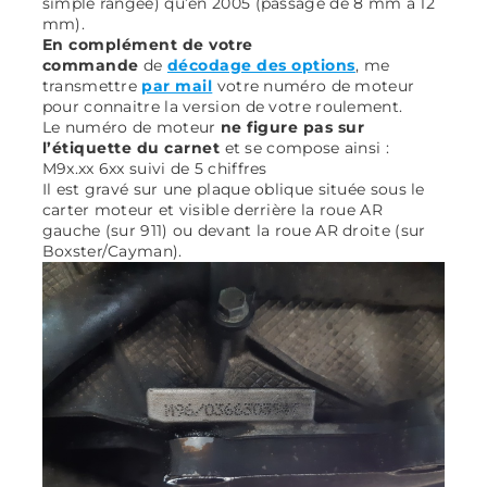
simple rangée) qu’en 2005 (passage de 8 mm à 12
mm).
En complément de votre
commande
de
décodage des options
, me
transmettre
par mail
votre numéro de moteur
pour connaitre la version de votre roulement.
Le numéro de moteur
ne figure pas sur
l’étiquette du carnet
et se compose ainsi :
M9x.xx 6xx suivi de 5 chiffres
Il est gravé sur une plaque oblique située sous le
carter moteur et visible derrière la roue AR
gauche (sur 911) ou devant la roue AR droite (sur
Boxster/Cayman).