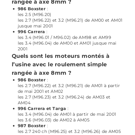
rangée à axe 8mm ?
986 Boxster
:
les 2.5 (M96.20)
les 2.7 (M96.22) et 3.2 (M96.21) de AM00 et AM01
jusque mai 2001
996 Carrera
:
les 3.4 (M96.01 / M96.02) de AM98 et AM99
les 3.4 (M96.04) de AM00 et AM01 jusque mai
2001
Quels sont les moteurs montés à
l’usine avec le roulement simple
rangée à axe 8mm ?
986 Boxster
:
les 2.7 (M96.22) et 3.2 (M96.21) de AM01 à partir
de mai 2001 et AM02
les 2.7 (M96.23) et 3.2 (M96.24) de AM03 et
AM04
996 Carrera et Targa
:
les 3.4 (M96.04) de AM01 à partir de mai 2001
les 3.6 (M96.03) de AM02 à AM05
987 Boxster
:
les 2.7 240 ch (M96.25) et 3.2 (M96.26) de AM05