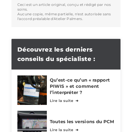
Ceci est un article original, conçu et rédigé par nos
soins.
Aucune copie, même partielle, n'est autorisée sans
l'accord préalable d'Atelier Palmers.
Découvrez les derniers
conseils du spécialiste :
Qu’est-ce qu’un « rapport
PIWIS » et comment
l’interpréter ?
Lire la suite
Toutes les versions du PCM
Lire la suite