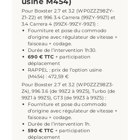
usine M454)
Pour Boxster 2.7 et 3.2 (WP0ZZZ98ZY-
Z1-Z2) et 996 3.4 Carrera (99ZY-99Z1) et
3.4 Carrera 4 (99ZX-99ZY-99Z1) :
Fourniture et pose du commodo
d’origine avec régulateur de vitesse +
faisceau + codage.
Durée de l’intervention 1h30.
690 € TTC
+ participation
déplacement
RAPPEL : prix de l’option usine
(M454) : 472,59 €
Pour Boxster 2.7 et 3.2 (WP0ZZZ98Z3-
Z4), 996 3.6 (de 99Z2 à 99Z5), Turbo (de
99Z1 à 99Z5), GT3 (de 99Z3 à 99Z5) :
Fourniture et pose du commodo
d’origine avec régulateur de vitesse +
faisceau + codage.
Durée de l’intervention 1h.
590 € TTC
+ participation
déplacement