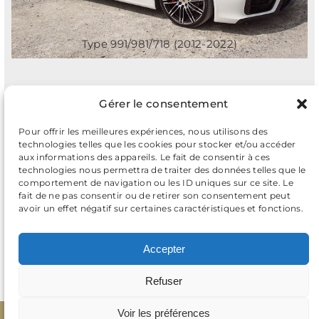
Type 991/981/718 (2012-2022)
Gérer le consentement
Pour offrir les meilleures expériences, nous utilisons des
Vous souhaitez me
technologies telles que les cookies pour stocker et/ou accéder
aux informations des appareils. Le fait de consentir à ces
contacter ?
technologies nous permettra de traiter des données telles que le
comportement de navigation ou les ID uniques sur ce site. Le
fait de ne pas consentir ou de retirer son consentement peut
Avant de me contacter, je vous invite à consulter
avoir un effet négatif sur certaines caractéristiques et fonctions.
la
FAQ (foire aux questions)
. La réponse à votre
interrogation s’y trouve certainement.
Accepter
Consulter la F.A.Q
Contactez-moi
Refuser
Voir les préférences