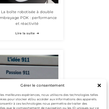
La boîte robotisée à double
mbrayage PDK : performance
et réactivité
Lire la suite
Gérer le consentement
 les meilleures expériences, nous utilisons des technologies telles
okies pour stocker et/ou accéder aux informations des appareils.
 consentir à ces technologies nous permettra de traiter des
ous faut-il une 911 Carrera 4S ?
lles que le comportement de navigation ou les ID uniques sur ce