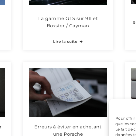
La gamme GTS sur 911 et
e
Boxster / Cayman
Lire la suite
Pour offrir
que les co
r
Erreurs à éviter en achetant
Le fait de
V
une Porsche
données te